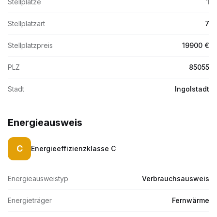
Stellplätze
1
Stellplatzart
7
Stellplatzpreis
19900 €
PLZ
85055
Stadt
Ingolstadt
Energieausweis
C
Energieeffizienzklasse
C
Energieausweistyp
Verbrauchsausweis
Energieträger
Fernwärme