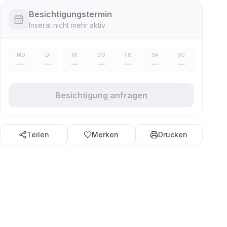
Besichtigungstermin
Inserat nicht mehr aktiv
MO
DI
MI
DO
FR
SA
SO
—
—
—
—
—
—
—
Besichtigung anfragen
Teilen
Merken
Drucken