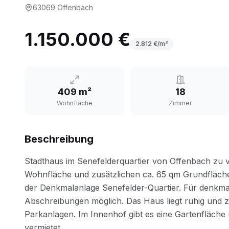
63069
Offenbach
1.150.000 €
2.812
€/m²
409 m²
18
Wohnfläche
Zimmer
Beschreibung