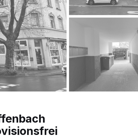
ffenbach
visionsfrei