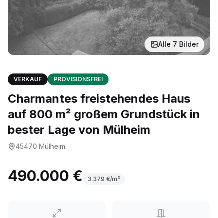
Alle
7
Bilder
VERKAUF
PROVISIONSFREI
Charmantes freistehendes Haus
auf 800 m² großem Grundstück in
bester Lage von Mülheim
45470
Mülheim
490.000 €
3.379
€/m²