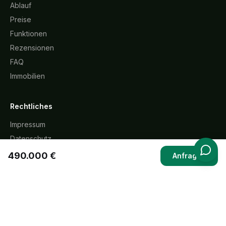
Ablauf
Preise
Funktionen
Rezensionen
FAQ
Immobilien
Rechtliches
Impressum
Datenschutz
AGB
490.000 €
Anfragen
Widerrufsbelehrung
Cookie-Richtlinie
KI-Transparenz
Kontakt