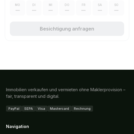
MO
DI
MI
DO
FR
SA
SO
—
—
—
—
—
—
—
Besichtigung anfragen
Immobilien verkaufen und vermieten ohne Maklerprovision –
fair, transparent und digital.
PayPal
SEPA
Visa
Mastercard
Rechnung
Navigation