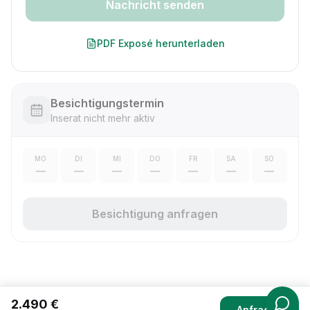
Nachricht senden
PDF Exposé herunterladen
Besichtigungstermin
Inserat nicht mehr aktiv
MO
DI
MI
DO
FR
SA
SO
—
—
—
—
—
—
—
Besichtigung anfragen
2.490 €
Anfragen