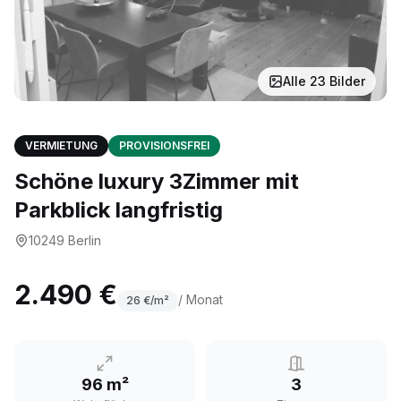
Alle
23
Bilder
VERMIETUNG
PROVISIONSFREI
Schöne luxury 3Zimmer mit
Parkblick langfristig
10249
Berlin
2.490 €
/ Monat
26
€/m²
96 m²
3