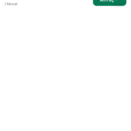
/ Monat
Immobilien verkaufen und vermieten ohne Maklerprovision –
fair, transparent und digital.
PayPal
SEPA
Visa
Mastercard
Rechnung
Navigation
Ablauf
Preise
Funktionen
Rezensionen
FAQ
Immobilien
Rechtliches