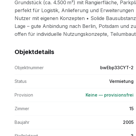
Objektdetails
Objektnummer
bwEbp33CYT-2
Status
Vermietung
Provision
Keine — provisionsfrei
Zimmer
15
Baujahr
2005
Stellplatzart
3