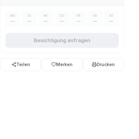
MO
DI
MI
DO
FR
SA
SO
—
—
—
—
—
—
—
Besichtigung anfragen
Teilen
Merken
Drucken