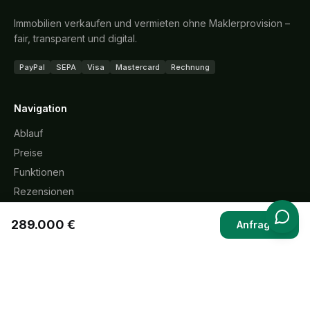
Immobilien verkaufen und vermieten ohne Maklerprovision –
fair, transparent und digital.
PayPal
SEPA
Visa
Mastercard
Rechnung
Navigation
Ablauf
Preise
Funktionen
Rezensionen
FAQ
289.000 €
Anfragen
Immobilien
Rechtliches
Impressum