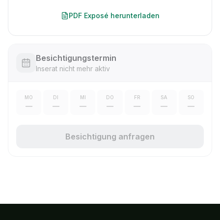
PDF Exposé herunterladen
Besichtigungstermin
Inserat nicht mehr aktiv
MO
DI
MI
DO
FR
SA
SO
—
—
—
—
—
—
—
Besichtigung anfragen