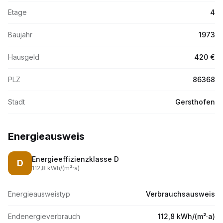
Etage
4
Baujahr
1973
Hausgeld
420 €
PLZ
86368
Stadt
Gersthofen
Energieausweis
Energieeffizienzklasse
D
D
112,8
kWh/(m
²·
a)
Energieausweistyp
Verbrauchsausweis
Endenergieverbrauch
112,8 kWh/(m²·a)