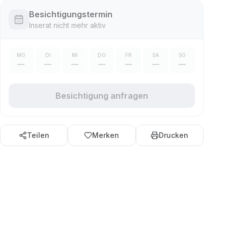
Besichtigungstermin
Inserat nicht mehr aktiv
MO
DI
MI
DO
FR
SA
SO
—
—
—
—
—
—
—
Besichtigung anfragen
Teilen
Merken
Drucken