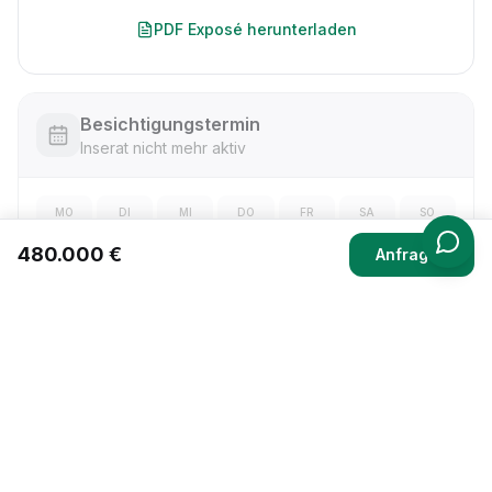
PDF Exposé herunterladen
Besichtigungstermin
Inserat nicht mehr aktiv
MO
DI
MI
DO
FR
SA
SO
—
—
—
—
—
—
—
480.000 €
Anfragen
Besichtigung anfragen