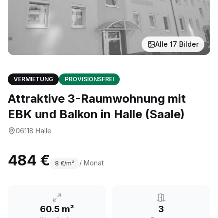
Alle
17
Bilder
VERMIETUNG
PROVISIONSFREI
Attraktive 3-Raumwohnung mit
EBK und Balkon in Halle (Saale)
06118
Halle
484 €
/ Monat
8
€/m²
60.5 m²
3