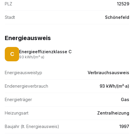
PLZ
12529
Stadt
Schönefeld
Energieausweis
Energieeffizienzklasse
C
C
93
kWh/(m
²·
a)
Energieausweistyp
Verbrauchsausweis
Endenergieverbrauch
93 kWh/(m²·a)
Energieträger
Gas
Heizungsart
Zentralheizung
Baujahr (lt. Energieausweis)
1997