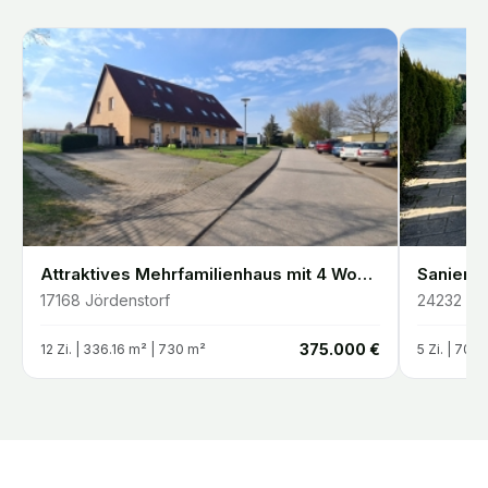
Attraktives Mehrfamilienhaus mit 4 Wohneinheiten Vollvermietet & gepflegt
17168
Jördenstorf
24232
Sc
€
375.000 €
12
Zi. |
336.16
m²
| 730 m²
5
Zi. |
70
m