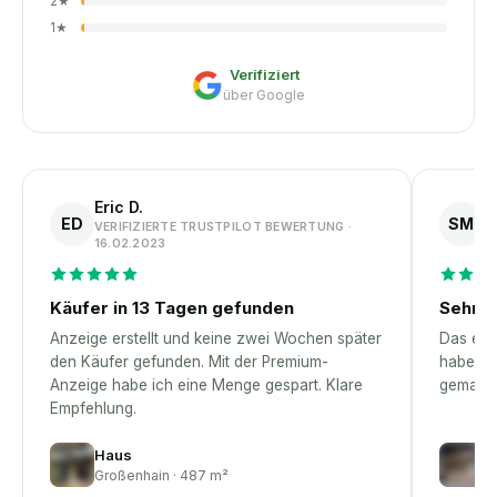
2
★
1
★
Verifiziert
über Google
Eric D.
S
ED
SM
VERIFIZIERTE TRUSTPILOT BEWERTUNG ·
V
16.02.2023
1
Käufer in 13 Tagen gefunden
Sehr p
Anzeige erstellt und keine zwei Wochen später
Das erst
den Käufer gefunden. Mit der Premium-
habe – 
Anzeige habe ich eine Menge gespart. Klare
gemacht
Empfehlung.
Haus
G
Großenhain · 487 m²
E