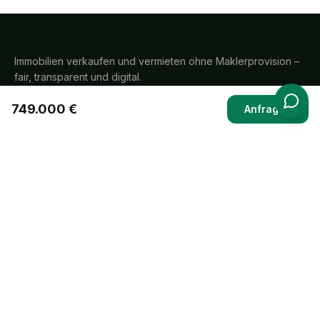
Immobilien verkaufen und vermieten ohne Maklerprovision –
fair, transparent und digital.
749.000 €
PayPal
SEPA
Visa
Mastercard
Rechnung
Anfragen
Navigation
Ablauf
Preise
Funktionen
Rezensionen
FAQ
Immobilien
Rechtliches