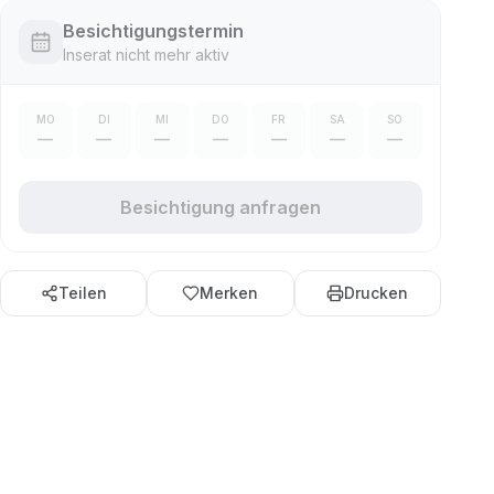
Besichtigungstermin
Inserat nicht mehr aktiv
MO
DI
MI
DO
FR
SA
SO
—
—
—
—
—
—
—
Besichtigung anfragen
Teilen
Merken
Drucken