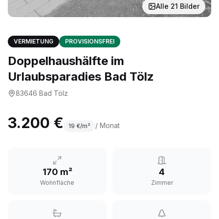
Alle
21
Bilder
VERMIETUNG
PROVISIONSFREI
Doppelhaushälfte im
Urlaubsparadies Bad Tölz
83646
Bad Tölz
3.200 €
/ Monat
19
€/m²
170 m²
4
Wohnfläche
Zimmer