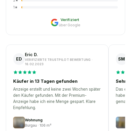
2
★
1
★
Verifiziert
über Google
Eric D.
S
ED
SM
VERIFIZIERTE TRUSTPILOT BEWERTUNG ·
V
16.02.2023
1
Käufer in 13 Tagen gefunden
Sehr p
Anzeige erstellt und keine zwei Wochen später
Das erst
den Käufer gefunden. Mit der Premium-
habe – 
Anzeige habe ich eine Menge gespart. Klare
gemacht
Empfehlung.
Wohnung
H
Burgau · 106 m²
Eb