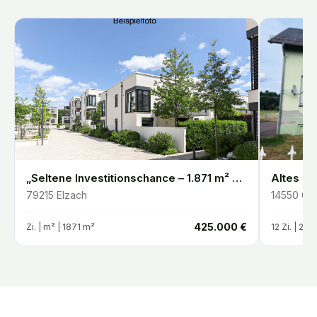
„Seltene Investitionschance – 1.871 m² Entwicklungsgrundstück in Elzach-Oberprechtal“
79215
Elzach
14550
Gro
€
425.000 €
Zi. |
m²
| 1871 m²
12
Zi. |
200