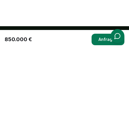
850.000 €
Anfragen
Immobilien verkaufen und vermieten ohne Maklerprovision –
fair, transparent und digital.
PayPal
SEPA
Visa
Mastercard
Rechnung
Navigation
Ablauf
Preise
Funktionen
Rezensionen
FAQ