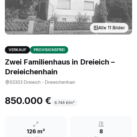
Alle
11
Bilder
VERKAUF
PROVISIONSFREI
Zwei Familienhaus in Dreieich –
Dreieichenhain
63303
Dreieich - Dreieichenhain
850.000 €
6.746
€/m²
126 m²
8