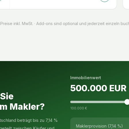
 Preise inkl. MwSt. · Add-ons sind optional und jederzeit einzeln buc
Immobilienwert
500.000
EUR
 Sie
em Makler?
100.000 €
tschland beträgt bis zu 7,14 %
Maklerprovision (7,14 %)
geteilt zwischen Käufer und