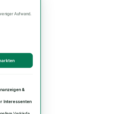
weniger Aufwand.
markten
inanzeigen &
er Interessenten
hnellere Verkäufe