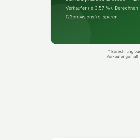
Verkäufer (je 3,57 %). Berechnen Si
123provisionsfrei sparen.
* Berechnung basi
Verkäufer gemäß 