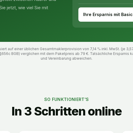
e jetzt, wie viel Sie mit
Ihre Ersparnis mit Basic
ert auf einer üblichen Gesamtmaklerprovision von 7,14 % inkl. MwSt. (je 3,5
§656c BGB) verglichen mit dem Paketpreis ab
79
€. Tatsächliche Ersparnis k
und Vereinbarung abweichen.
SO FUNKTIONIERT'S
In 3 Schritten online