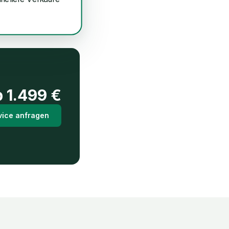
b
1.499
€
vice anfragen