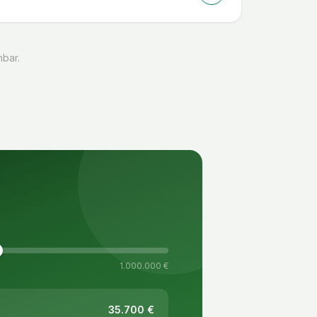
hbar.
1.000.000 €
35.700
€