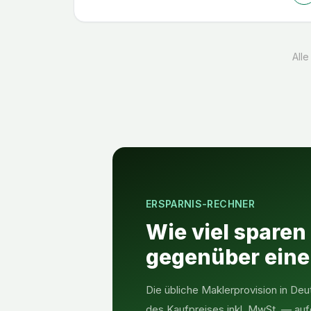
Alle
ERSPARNIS-RECHNER
Wie viel sparen
gegenüber ein
Die übliche Maklerprovision in Deu
des Kaufpreises inkl. MwSt. — auf