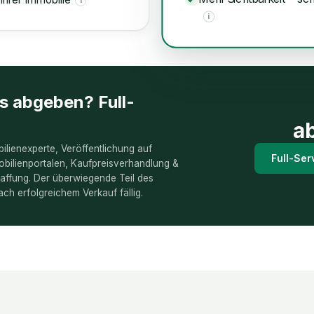
i
i
es abgeben? Full-
a
ilienexperte, Veröffentlichung auf
Full-Ser
bilienportalen, Kaufpreisverhandlung &
ffung. Der überwiegende Teil des
ach erfolgreichem Verkauf fällig.