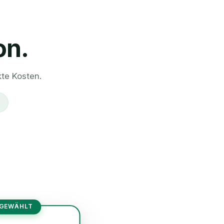
on.
kte Kosten.
 GEWÄHLT