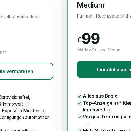
Medium
Für mehr Reichweite und 
ie selbst vermarkten
99
€
inkl. MwSt. · pro Monat
onat
Immobilie ver
lie vermarkten
Alles aus Basic
3provisionsfrei,
Top-Anzeige auf Kle
 & Immowelt
i
Immowelt
s Exposé in Minuten
i
i
Vorqualifizierung all
ichtigungen automatisch
i
Mehr Sichtbarkeit – sc
Ihrer Immobilie