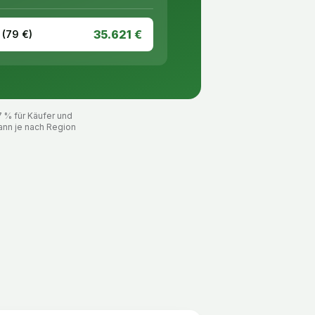
35.621
€
 (
79
€)
7 % für Käufer und
ann je nach Region