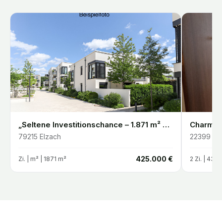
„Seltene Investitionschance – 1.871 m² Entwicklungsgrundstück in Elzach-Oberprechtal“
79215
Elzach
22399
Ha
€
425.000 €
Zi. |
m²
| 1871 m²
2
Zi. |
43.5