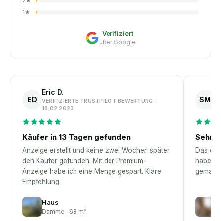
2
★
1
★
Verifiziert
über Google
Eric D.
S
ED
SM
VERIFIZIERTE TRUSTPILOT BEWERTUNG ·
V
16.02.2023
1
Käufer in 13 Tagen gefunden
Sehr p
Anzeige erstellt und keine zwei Wochen später
Das erst
den Käufer gefunden. Mit der Premium-
habe – 
Anzeige habe ich eine Menge gespart. Klare
gemacht
Empfehlung.
Haus
W
Damme · 68 m²
M