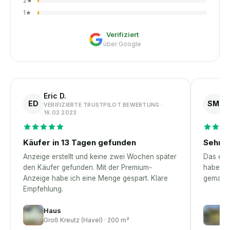
2
★
1
★
Verifiziert
über Google
Eric D.
S
ED
SM
VERIFIZIERTE TRUSTPILOT BEWERTUNG ·
V
16.02.2023
1
Käufer in 13 Tagen gefunden
Sehr p
Anzeige erstellt und keine zwei Wochen später
Das erst
den Käufer gefunden. Mit der Premium-
habe – 
Anzeige habe ich eine Menge gespart. Klare
gemacht
Empfehlung.
Haus
H
Groß Kreutz (Havel) · 200 m²
S