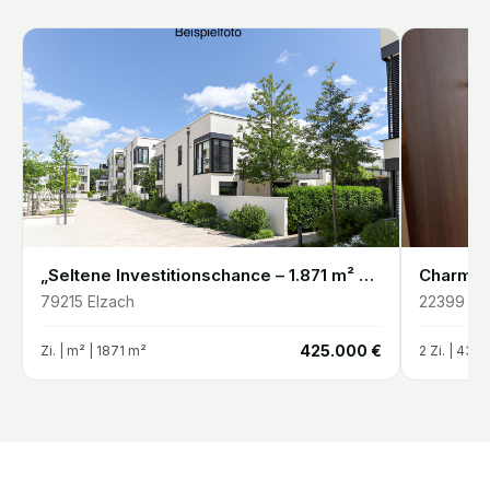
„Seltene Investitionschance – 1.871 m² Entwicklungsgrundstück in Elzach-Oberprechtal“
79215
Elzach
22399
Ha
€
425.000 €
Zi. |
m²
| 1871 m²
2
Zi. |
43.5