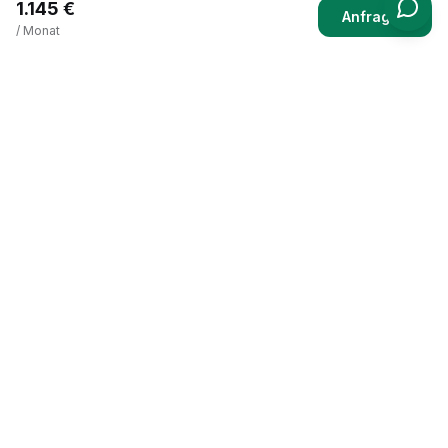
1.145 €
Anfragen
/ Monat
Navigation
Ablauf
Preise
Funktionen
Rezensionen
FAQ
Immobilien
Rechtliches
Impressum
Datenschutz
AGB
Widerrufsbelehrung
Cookie-Richtlinie