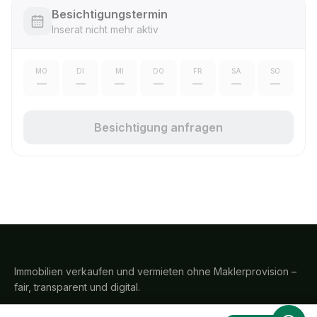
Besichtigungstermin
Inserat nicht mehr aktiv
MO
DI
MI
DO
FR
SA
SO
—
—
—
—
—
—
—
Besichtigung anfragen
Immobilien verkaufen und vermieten ohne Maklerprovision –
fair, transparent und digital.
PayPal
SEPA
Visa
Mastercard
Rechnung