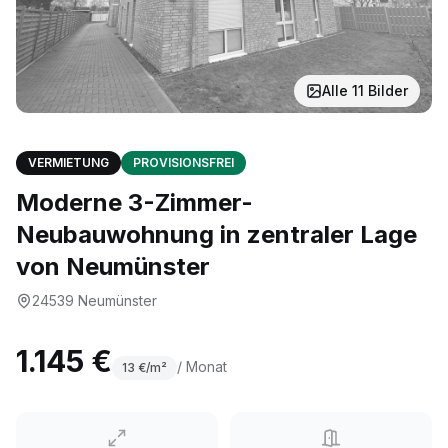
Alle
11
Bilder
VERMIETUNG
PROVISIONSFREI
Moderne 3-Zimmer-
Neubauwohnung in zentraler Lage
von Neumünster
24539
Neumünster
1.145 €
/ Monat
13
€/m²