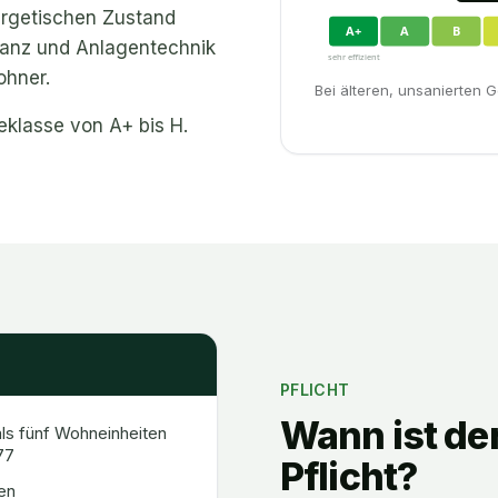
ergetischen Zustand
A+
A
B
anz und Anlagentechnik
sehr effizient
ohner.
Bei älteren, unsanierten G
eklasse von A+ bis H.
PFLICHT
Wann ist de
ls fünf Wohneinheiten
77
Pflicht?
en