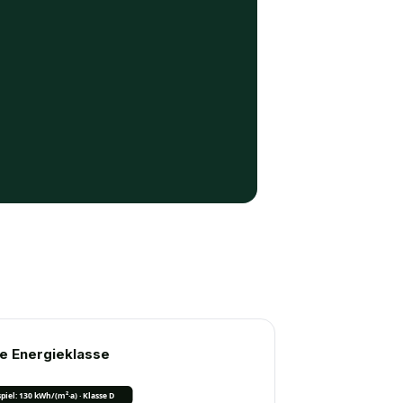
are Energieklasse
piel: 130 kWh/(m²·a) · Klasse D