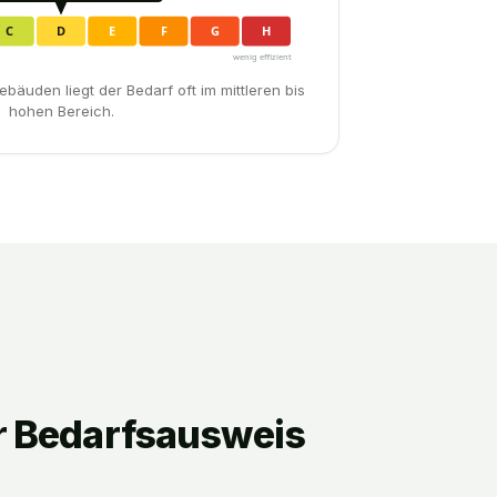
C
D
E
F
G
H
wenig effizient
ebäuden liegt der Bedarf oft im mittleren bis
hohen Bereich.
r Bedarfsausweis