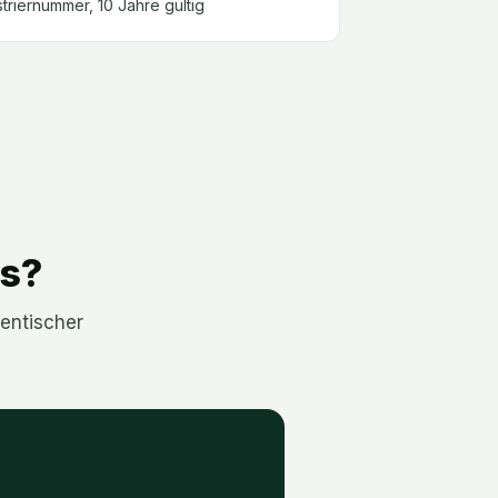
triernummer, 10 Jahre gültig
is?
dentischer