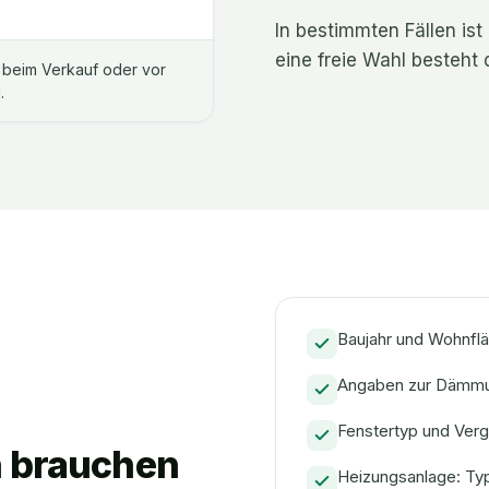
In bestimmten Fällen is
eine freie Wahl besteht 
 – beim Verkauf oder vor
.
Baujahr und Wohnfl
Angaben zur Dämmu
Fenstertyp und Ver
n brauchen
Heizungsanlage: Typ