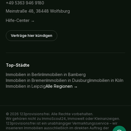
+49 5363 946 9180
Meinstraße 48, 38448 Wolfsburg
Hilfe-Center →
Verträge hier kündigen
Top-Städte
Immobilien in
Berlin
Immobilien in
Bamberg
Immobilien in
Bremen
Immobilien in
Duisburg
Immobilien in
Köln
Immobilien in
Leipzig
Alle Regionen →
©
2026
123provisionsfrei. Alle Rechte vorbehalten.
Wir gehören nicht zu ImmoScout24, Immowelt oder Kleinanzeigen.
123provisionsfrei ist ein unabhängiger Vermarktungsservice – wir
inserieren Immobilien ausschließlich im direkten Auftrag der