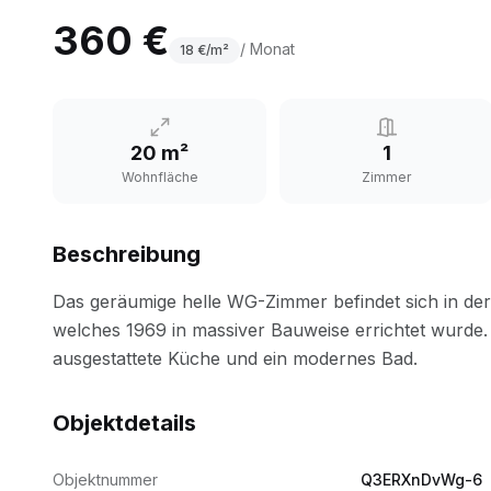
360 €
/ Monat
18
€/m²
20 m²
1
Wohnfläche
Zimmer
Beschreibung
Objektdetails
Objektnummer
Q3ERXnDvWg-6