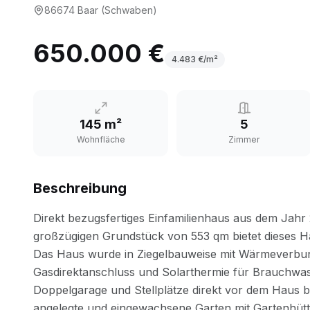
86674
Baar (Schwaben)
650.000 €
4.483
€/m²
145 m²
5
Wohnfläche
Zimmer
Beschreibung