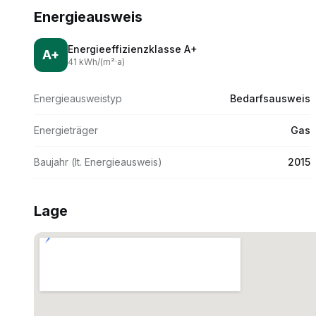
Energieausweis
Energieeffizienzklasse
A+
A+
41
kWh/(m
²·
a)
Energieausweistyp
Bedarfsausweis
Energieträger
Gas
Baujahr (lt. Energieausweis)
2015
Lage