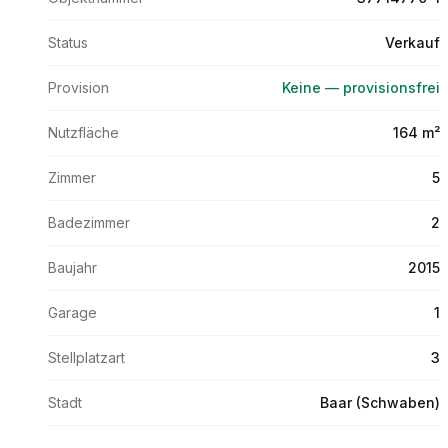
Status
Verkauf
Provision
Keine — provisionsfrei
Nutzfläche
164 m²
Zimmer
5
Badezimmer
2
Baujahr
2015
Garage
1
Stellplatzart
3
Stadt
Baar (Schwaben)