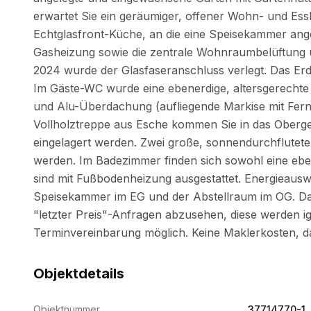
Objektdetails
Objektnummer
37714770-1