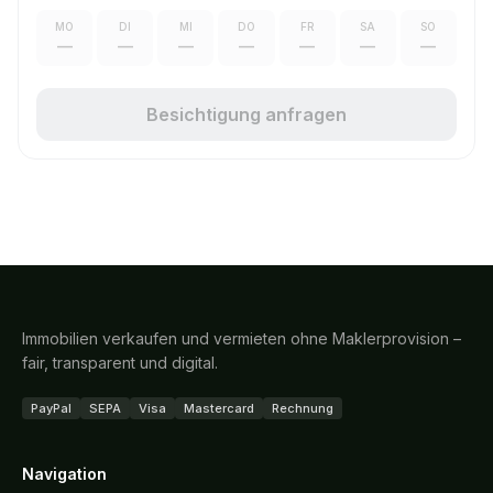
MO
DI
MI
DO
FR
SA
SO
—
—
—
—
—
—
—
Besichtigung anfragen
Immobilien verkaufen und vermieten ohne Maklerprovision –
fair, transparent und digital.
PayPal
SEPA
Visa
Mastercard
Rechnung
Navigation