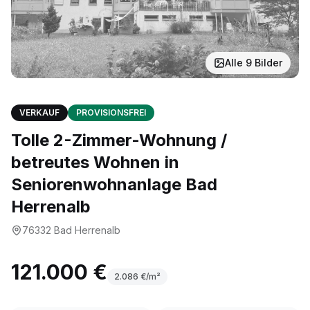
Alle
9
Bilder
VERKAUF
PROVISIONSFREI
Tolle 2-Zimmer-Wohnung /
betreutes Wohnen in
Seniorenwohnanlage Bad
Herrenalb
76332
Bad Herrenalb
121.000 €
2.086
€/m²