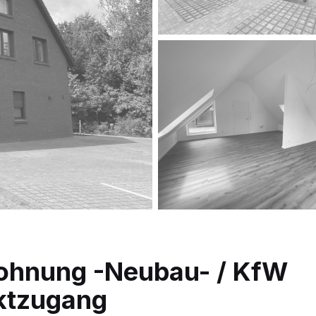
ohnung -Neubau- / KfW
ektzugang