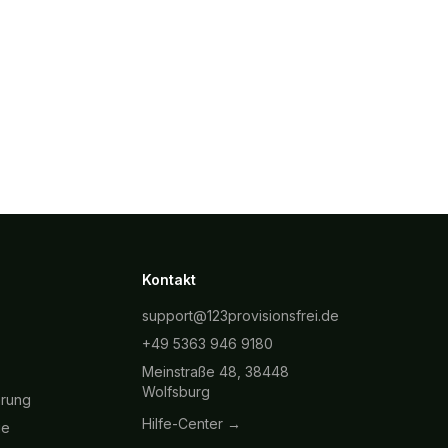
Kontakt
support@123provisionsfrei.de
+49 5363 946 9180
Meinstraße 48, 38448
Wolfsburg
hrung
Hilfe-Center →
ie