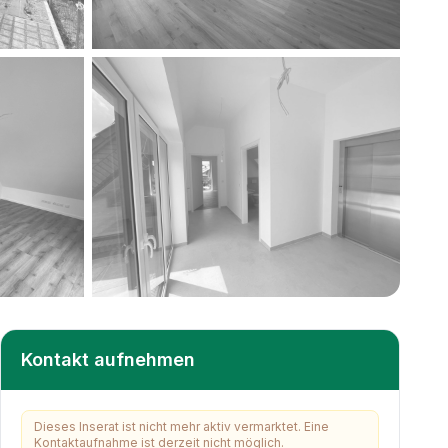
+
16
weitere
Kontakt aufnehmen
Dieses Inserat ist nicht mehr aktiv vermarktet. Eine
Kontaktaufnahme ist derzeit nicht möglich.