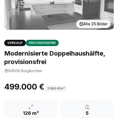
Alle
25
Bilder
VERKAUF
PROVISIONSFREI
Modernisierte Doppelhaushälfte,
provisionsfrei
84508
Burgkirchen
499.000 €
3.960
€/m²
126 m²
5