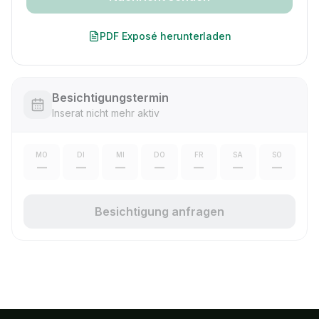
PDF Exposé herunterladen
Besichtigungstermin
Inserat nicht mehr aktiv
MO
DI
MI
DO
FR
SA
SO
—
—
—
—
—
—
—
Besichtigung anfragen