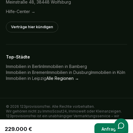
Meinstraße 48, 38448 Wolfsburg
Hilfe-Center →
Verträge hier kündigen
Top-Städte
Immobilien in
Berlin
Immobilien in
Bamberg
Immobilien in
Bremen
Immobilien in
Duisburg
Immobilien in
Köln
Immobilien in
Leipzig
Alle Regionen →
©
2026
123provisionsfrei. Alle Rechte vorbehalten.
Wir gehören nicht zu ImmoScout24, Immowelt oder Kleinanzeigen.
123provisionsfrei ist ein unabhängiger Vermarktungsservice – wir
inserieren Immobilien ausschließlich im direkten Auftrag der
verkaufenden oder vermietenden Eigentümer auf den genannten
229.000 €
Anfragen
Plattformen.