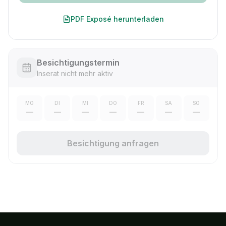
PDF Exposé herunterladen
Besichtigungstermin
Inserat nicht mehr aktiv
MO
DI
MI
DO
FR
SA
SO
—
—
—
—
—
—
—
Besichtigung anfragen