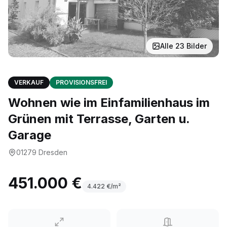
Alle
23
Bilder
VERKAUF
PROVISIONSFREI
Wohnen wie im Einfamilienhaus im
Grünen mit Terrasse, Garten u.
Garage
01279
Dresden
451.000 €
4.422
€/m²