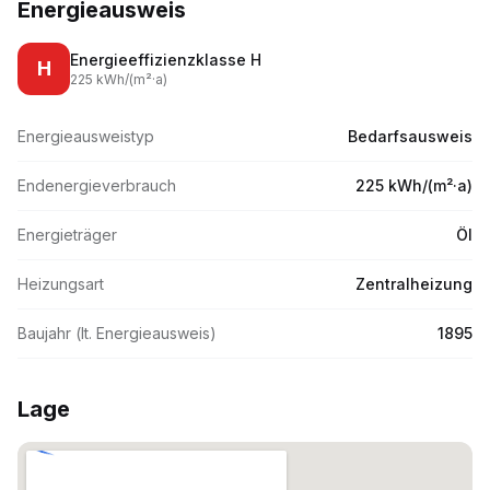
Energieausweis
Energieeffizienzklasse
H
H
225
kWh/(m
²·
a)
Energieausweistyp
Bedarfsausweis
Endenergieverbrauch
225 kWh/(m²·a)
Energieträger
Öl
Heizungsart
Zentralheizung
Baujahr (lt. Energieausweis)
1895
Lage