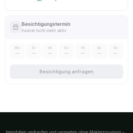
Besichtigungstermin
Inserat nicht mehr aktiv
MO
DI
MI
DO
FR
SA
SO
—
—
—
—
—
—
—
Besichtigung anfragen
Immobilien verkaufen und vermieten ohne Maklerprovision –