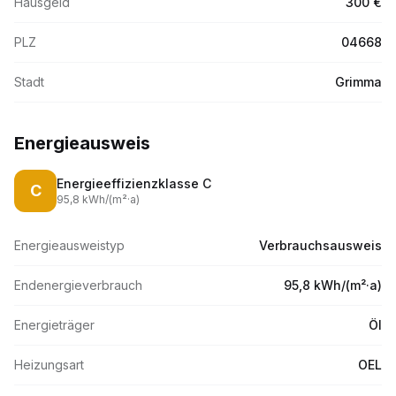
Hausgeld
300 €
PLZ
04668
Stadt
Grimma
Energieausweis
Energieeffizienzklasse
C
C
95,8
kWh/(m
²·
a)
Energieausweistyp
Verbrauchsausweis
Endenergieverbrauch
95,8 kWh/(m²·a)
Energieträger
Öl
Heizungsart
OEL