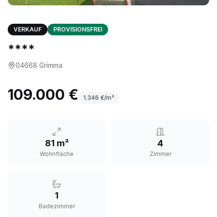
VERKAUF
PROVISIONSFREI
****
04668
Grimma
109.000 €
1.346
€/m²
81 m²
4
Wohnfläche
Zimmer
1
Badezimmer