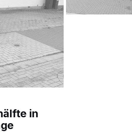
älfte in
age