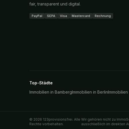
fair, transparent und digital.
PayPal
SEPA
Visa
Mastercard
Rechnung
Top-Städte
Immobilien in
Bamberg
Immobilien in
Berlin
Immobilien
©
2026
123provisionsfrei. Alle
Wir gehören nicht zu ImmoSc
Rechte vorbehalten.
ausschließlich im direkten