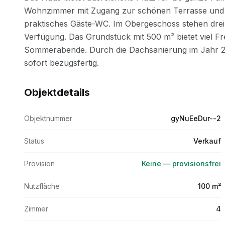
Objektdetails
Objektnummer
gyNuEeDur--2
Status
Verkauf
Provision
Keine — provisionsfrei
Nutzfläche
100 m²
Zimmer
4