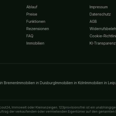
Ablauf
Impressum
Preise
Datenschutz
Funktionen
AGB
Rezensionen
Widerrufsbele
FAQ
Cookie-Richtlin
Immobilien
KI-Transparenz
 in
Bremen
Immobilien in
Duisburg
Immobilien in
Köln
Immobilien in
Leip
out24, Immowelt oder Kleinanzeigen. 123provisionsfrei ist ein unabhängiger
 Auftrag der verkaufenden oder vermietenden Eigentümer auf den genannten 