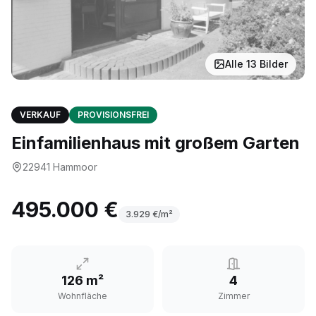
Alle
13
Bilder
VERKAUF
PROVISIONSFREI
Einfamilienhaus mit großem Garten
22941
Hammoor
495.000 €
3.929
€/m²
126 m²
4
Wohnfläche
Zimmer