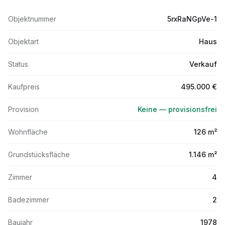
Objektnummer
5rxRaNGpVe-1
Objektart
Haus
Status
Verkauf
Kaufpreis
495.000 €
Provision
Keine — provisionsfrei
Wohnfläche
126 m²
Grundstücksfläche
1.146 m²
Zimmer
4
Badezimmer
2
Baujahr
1978