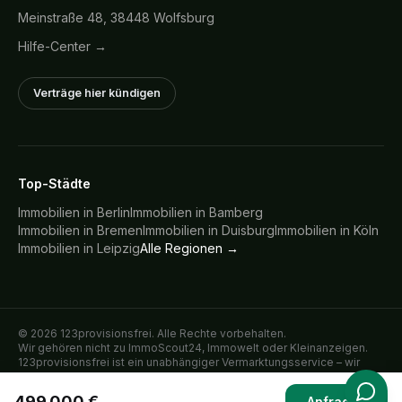
Meinstraße 48, 38448 Wolfsburg
Hilfe-Center →
Verträge hier kündigen
Top-Städte
Immobilien in
Berlin
Immobilien in
Bamberg
Immobilien in
Bremen
Immobilien in
Duisburg
Immobilien in
Köln
Immobilien in
Leipzig
Alle Regionen →
©
2026
123provisionsfrei. Alle Rechte vorbehalten.
Wir gehören nicht zu ImmoScout24, Immowelt oder Kleinanzeigen.
123provisionsfrei ist ein unabhängiger Vermarktungsservice – wir
inserieren Immobilien ausschließlich im direkten Auftrag der
verkaufenden oder vermietenden Eigentümer auf den genannten
499.000 €
Anfragen