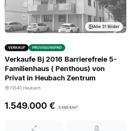
Alle
31
Bilder
VERKAUF
PROVISIONSFREI
Verkaufe Bj 2016 Barrierefreie 5-
Familienhaus ( Penthous) von
Privat in Heubach Zentrum
73540
Heubach
1.549.000 €
3.569
€/m²