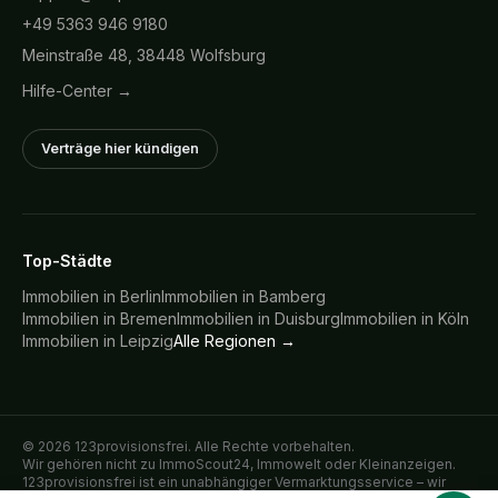
+49 5363 946 9180
Meinstraße 48, 38448 Wolfsburg
Hilfe-Center →
Verträge hier kündigen
Top-Städte
Immobilien in
Berlin
Immobilien in
Bamberg
Immobilien in
Bremen
Immobilien in
Duisburg
Immobilien in
Köln
Immobilien in
Leipzig
Alle Regionen →
©
2026
123provisionsfrei. Alle Rechte vorbehalten.
Wir gehören nicht zu ImmoScout24, Immowelt oder Kleinanzeigen.
123provisionsfrei ist ein unabhängiger Vermarktungsservice – wir