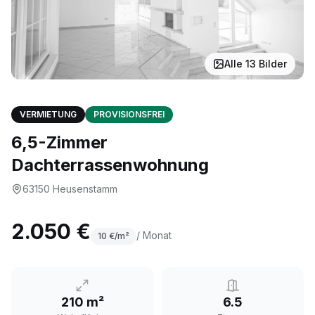
Alle
13
Bilder
VERMIETUNG
PROVISIONSFREI
6,5-Zimmer
Dachterrassenwohnung
63150
Heusenstamm
2.050 €
/ Monat
10
€/m²
210 m²
6.5