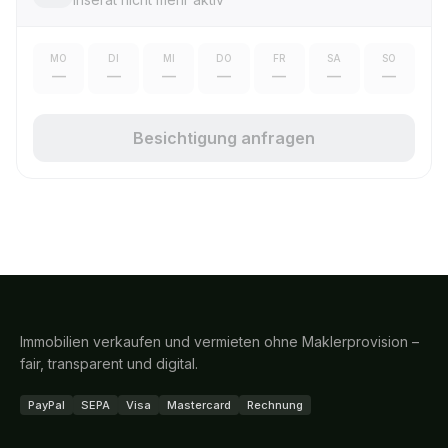
MO
DI
MI
DO
FR
SA
SO
—
—
—
—
—
—
—
Besichtigung anfragen
Immobilien verkaufen und vermieten ohne Maklerprovision –
fair, transparent und digital.
PayPal
SEPA
Visa
Mastercard
Rechnung