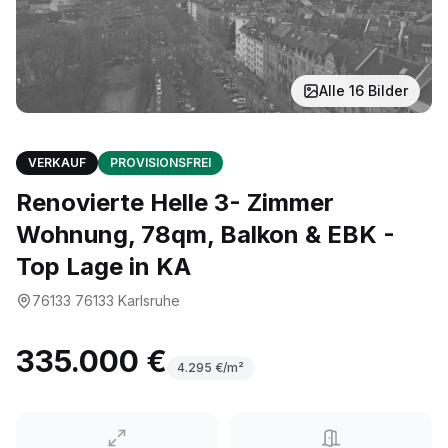
Alle
16
Bilder
VERKAUF
PROVISIONSFREI
Renovierte Helle 3- Zimmer
Wohnung, 78qm, Balkon & EBK -
Top Lage in KA
76133
76133 Karlsruhe
335.000 €
4.295
€/m²