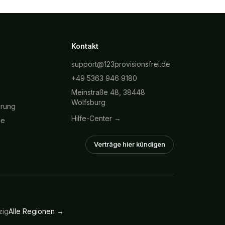
Kontakt
support@123provisionsfrei.de
+49 5363 946 9180
Meinstraße 48, 38448
Wolfsburg
hrung
Hilfe-Center →
ie
Verträge hier kündigen
zig
Alle Regionen →