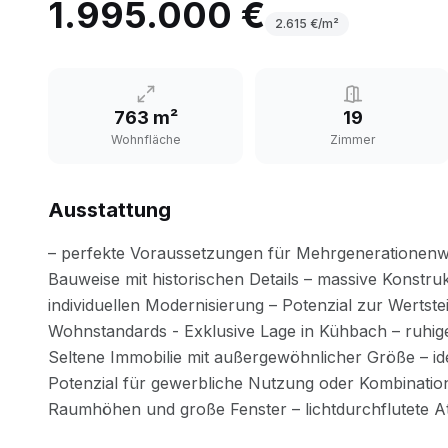
1.995.000 €
2.615
€/m²
763 m²
19
Wohnfläche
Zimmer
Ausstattung