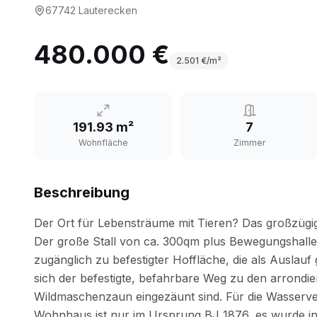
67742
Lauterecken
480.000 €
2.501
€/m²
191.93 m²
7
Wohnfläche
Zimmer
Beschreibung