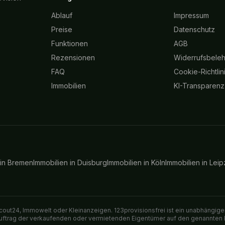
Ablauf
Impressum
Preise
Datenschutz
Funktionen
AGB
Rezensionen
Widerrufsbele
FAQ
Cookie-Richtlin
Immobilien
KI-Transparenz
 in
Bremen
Immobilien in
Duisburg
Immobilien in
Köln
Immobilien in
Leip
out24, Immowelt oder Kleinanzeigen. 123provisionsfrei ist ein unabhängiger
 Auftrag der verkaufenden oder vermietenden Eigentümer auf den genannten 