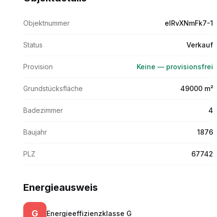
Objektnummer
elRvXNmFk7-1
Status
Verkauf
Provision
Keine — provisionsfrei
Grundstücksfläche
49000 m²
Badezimmer
4
Baujahr
1876
PLZ
67742
Energieausweis
G
Energieeffizienzklasse
G