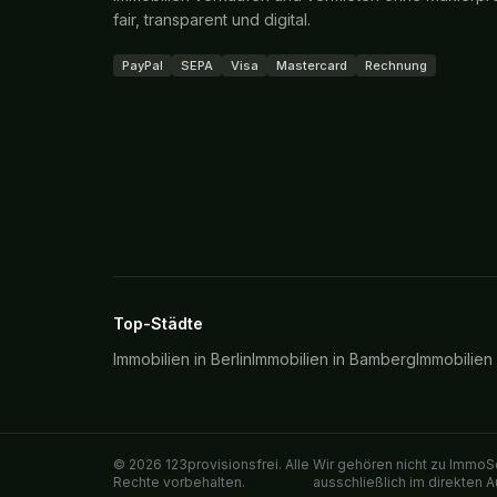
fair, transparent und digital.
PayPal
SEPA
Visa
Mastercard
Rechnung
Top-Städte
Immobilien in
Berlin
Immobilien in
Bamberg
Immobilien
©
2026
123provisionsfrei. Alle
Wir gehören nicht zu ImmoSc
Rechte vorbehalten.
ausschließlich im direkten