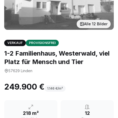
Alle
12
Bilder
VERKAUF
PROVISIONSFREI
1-2 Familienhaus, Westerwald, viel
Platz für Mensch und Tier
57629
Linden
249.900 €
1.146
€/m²
218 m²
12