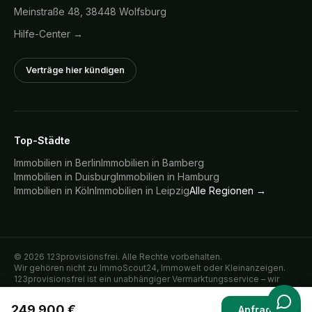
Meinstraße 48, 38448 Wolfsburg
Hilfe-Center →
Verträge hier kündigen
Top-Städte
Immobilien in
Berlin
Immobilien in
Bamberg
Immobilien in
Duisburg
Immobilien in
Hamburg
Immobilien in
Köln
Immobilien in
Leipzig
Alle Regionen →
©
2026
123provisionsfrei. Alle Rechte vorbehalten.
Wir gehören nicht zu ImmoScout24, Immowelt oder Kleinanzeigen.
123provisionsfrei ist ein unabhängiger Vermarktungsservice – wir
inserieren Immobilien ausschließlich im direkten Auftrag der
verkaufenden oder vermietenden Eigentümer auf den genannten
249.900 €
Anfragen