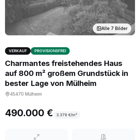
Alle
7
Bilder
VERKAUF
PROVISIONSFREI
Charmantes freistehendes Haus
auf 800 m² großem Grundstück in
bester Lage von Mülheim
45470
Mülheim
490.000 €
3.379
€/m²