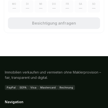
MO
DI
MI
DO
FR
SA
SO
—
—
—
—
—
—
—
Besichtigung anfragen
Immobilien verkaufen und vermieten ohne Maklerprovision –
fair, transparent und digital.
PayPal
SEPA
Visa
Mastercard
Rechnung
Navigation