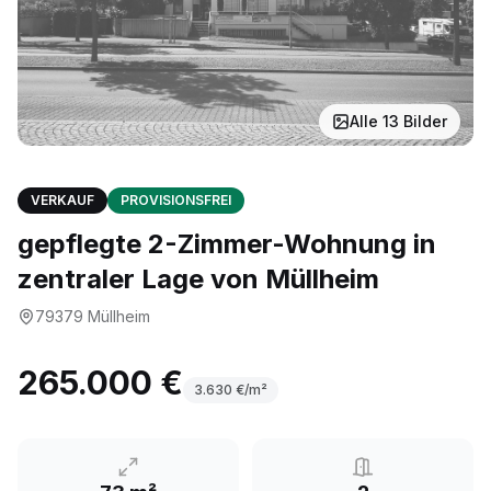
Alle
13
Bilder
VERKAUF
PROVISIONSFREI
gepflegte 2-Zimmer-Wohnung in
zentraler Lage von Müllheim
79379
Müllheim
265.000 €
3.630
€/m²