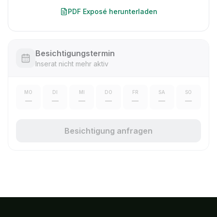
PDF Exposé herunterladen
Besichtigungstermin
Inserat nicht mehr aktiv
MO
DI
MI
DO
FR
SA
SO
—
—
—
—
—
—
—
Besichtigung anfragen