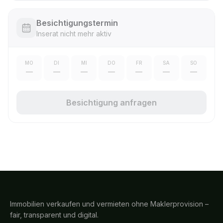
Besichtigungstermin
Inserat nicht mehr aktiv
MO
DI
MI
DO
FR
SA
SO
—
—
—
—
—
—
—
Besichtigung anfragen
Immobilien verkaufen und vermieten ohne Maklerprovision –
fair, transparent und digital.