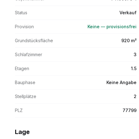
Status
Verkauf
Provision
Keine — provisionsfrei
Grundstücksfläche
920 m²
Schlafzimmer
3
Etagen
1.5
Bauphase
Keine Angabe
Stellplätze
2
PLZ
77799
Lage