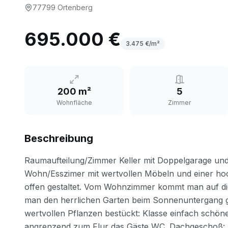
77799
Ortenberg
695.000 €
3.475
€/m²
200 m²
5
Wohnfläche
Zimmer
Beschreibung