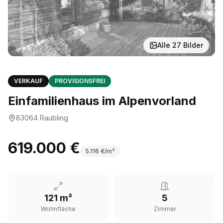
Alle
27
Bilder
VERKAUF
PROVISIONSFREI
Einfamilienhaus im Alpenvorland
83064
Raubling
619.000 €
5.116
€/m²
121 m²
5
Wohnfläche
Zimmer