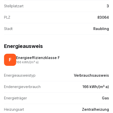
Stellplatzart
3
PLZ
83064
Stadt
Raubling
Energieausweis
Energieeffizienzklasse
F
F
166
kWh/(m
²·
a)
Energieausweistyp
Verbrauchsausweis
Endenergieverbrauch
166 kWh/(m²·a)
Energieträger
Gas
Heizungsart
Zentralheizung