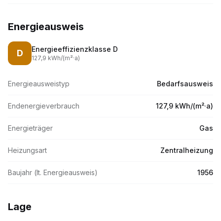
Energieausweis
Energieeffizienzklasse
D
D
127,9
kWh/(m
²·
a)
Energieausweistyp
Bedarfsausweis
Endenergieverbrauch
127,9 kWh/(m²·a)
Energieträger
Gas
Heizungsart
Zentralheizung
Baujahr (lt. Energieausweis)
1956
Lage