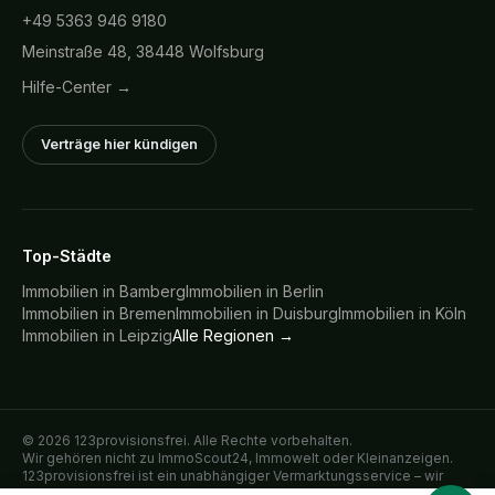
+49 5363 946 9180
Meinstraße 48, 38448 Wolfsburg
Hilfe-Center →
Verträge hier kündigen
Top-Städte
Immobilien in
Bamberg
Immobilien in
Berlin
Immobilien in
Bremen
Immobilien in
Duisburg
Immobilien in
Köln
Immobilien in
Leipzig
Alle Regionen →
©
2026
123provisionsfrei. Alle Rechte vorbehalten.
Wir gehören nicht zu ImmoScout24, Immowelt oder Kleinanzeigen.
123provisionsfrei ist ein unabhängiger Vermarktungsservice – wir
inserieren Immobilien ausschließlich im direkten Auftrag der