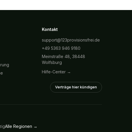
Kontakt
support@123provisionsfrei.de
+49 5363 946 9180
Meinstraße 48, 38448
Wolfsburg
hrung
Hilfe-Center →
ie
Verträge hier kündigen
zig
Alle Regionen →