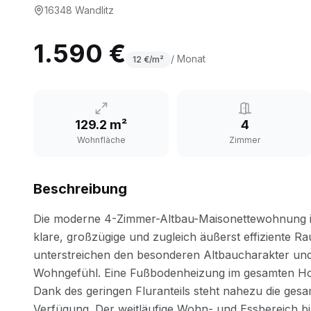
16348
Wandlitz
1.590 €
/ Monat
12
€/m²
129.2 m²
4
Wohnfläche
Zimmer
Beschreibung