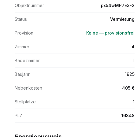
Objektnummer
px54wMP7E3-2
Status
Vermietung
Provision
Keine — provisionsfrei
Zimmer
4
Badezimmer
1
Baujahr
1925
Nebenkosten
405 €
Stellplätze
1
PLZ
16348
Energieausweis