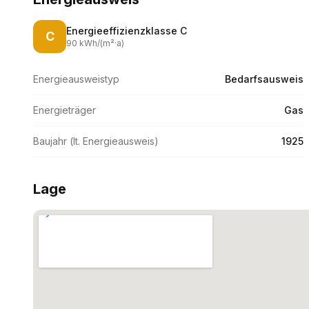
Energieeffizienzklasse
C
C
90
kWh/(m
²·
a)
Energieausweistyp
Bedarfsausweis
Energieträger
Gas
Baujahr (lt. Energieausweis)
1925
Lage