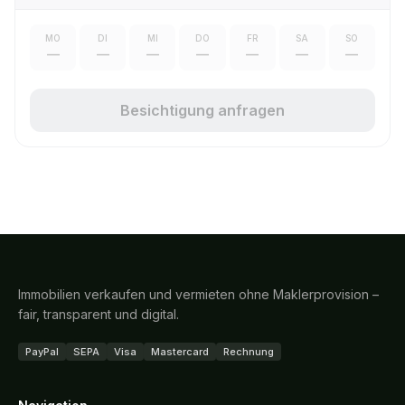
MO
DI
MI
DO
FR
SA
SO
—
—
—
—
—
—
—
Besichtigung anfragen
Immobilien verkaufen und vermieten ohne Maklerprovision –
fair, transparent und digital.
PayPal
SEPA
Visa
Mastercard
Rechnung