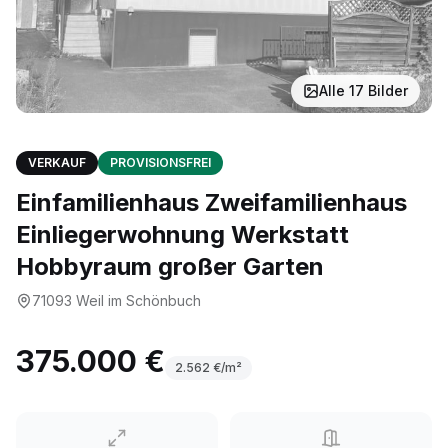
Alle
17
Bilder
VERKAUF
PROVISIONSFREI
Einfamilienhaus Zweifamilienhaus
Einliegerwohnung Werkstatt
Hobbyraum großer Garten
71093
Weil im Schönbuch
375.000 €
2.562
€/m²