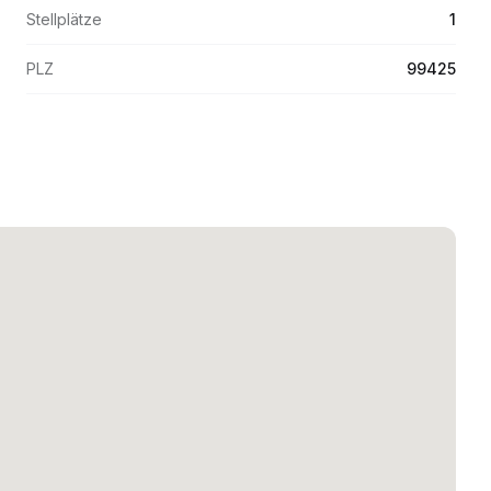
Stellplätze
1
PLZ
99425