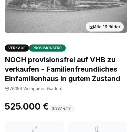
Alle
19
Bilder
VERKAUF
PROVISIONSFREI
NOCH provisionsfrei auf VHB zu
verkaufen - Familienfreundliches
Einfamilienhaus in gutem Zustand
76356
Weingarten (Baden)
525.000 €
3.387
€/m²